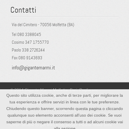
Contatti
Via del Cimitero - 70056 Molfetta (BA)
Tel 080 3388045
Cosimo 347 1755770
Paolo 338 2726244
Fax 080 9143693
info@gigantemarmi.it
© 2014 Gigante Marmi Molfetta, Bari, Puglia snc
Questo sito utilizza cookie, anche di terze parti, per migliorare la
Via del Cimitero, 70056 Molfetta (BA) Tel: 080.338.80.45 -
tua esperienza e offrire servizi in linea con le tue preferenze.
PI 05351950729
Chiudendo questo banner, scorrendo questa pagina o cliccando
Tutti i diritti sono risevati. Designed by
Mitconsulting
qualunque suo elemento acconsenti all’uso dei cookie. Se vuoi
saperne di più o negare il consenso a tutti o ad alcuni cookie vai
Error: unable to get links from server. Please make sure
alla sezione