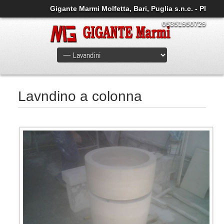
Gigante Marmi Molfetta, Bari, Puglia s.n.c. - PI
05351950729
Lavndino a colonna