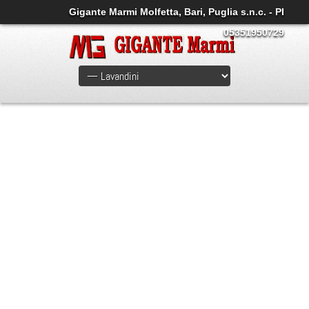
Gigante Marmi Molfetta, Bari, Puglia s.n.c. - PI
05351950729