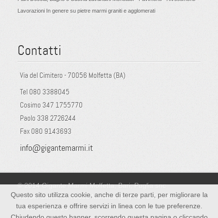
Lavorazioni In genere su pietre marmi graniti e agglomerati
Contatti
Via del Cimitero - 70056 Molfetta (BA)
Tel 080 3388045
Cosimo 347 1755770
Paolo 338 2726244
Fax 080 9143693
info@gigantemarmi.it
© 2014 Gigante Marmi Molfetta, Bari, Puglia snc
Questo sito utilizza cookie, anche di terze parti, per migliorare la
Via del Cimitero, 70056 Molfetta (BA) Tel: 080.338.80.45 -
tua esperienza e offrire servizi in linea con le tue preferenze.
PI 05351950729
Chiudendo questo banner, scorrendo questa pagina o cliccando