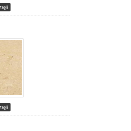
tagli
tagli