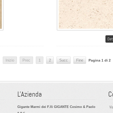
Det
Inizio
Prec
1
2
Succ
Fine
Pagina 1 di 2
L'Azienda
C
Vi
Gigante Marmi dei F.lli GIGANTE Cosimo & Paolo
s.n.c.