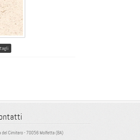
tagli
ontatti
a del Cimitero - 70056 Molfetta (BA)