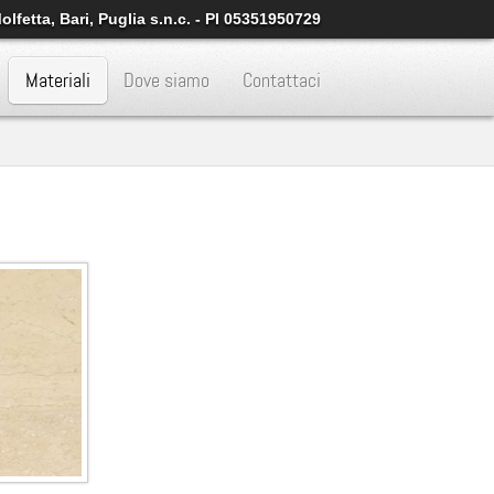
lfetta, Bari, Puglia s.n.c. - PI 05351950729
Materiali
Dove siamo
Contattaci