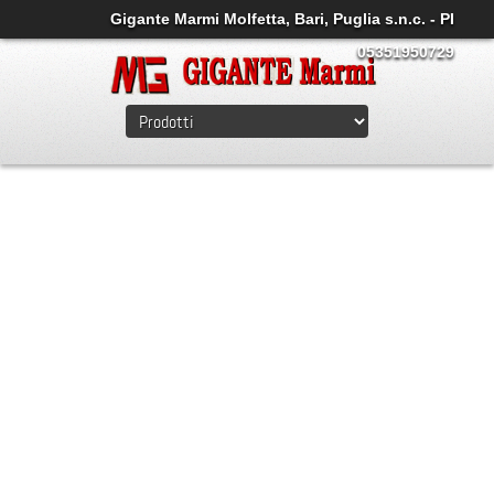
Gigante Marmi Molfetta, Bari, Puglia s.n.c. - PI
05351950729