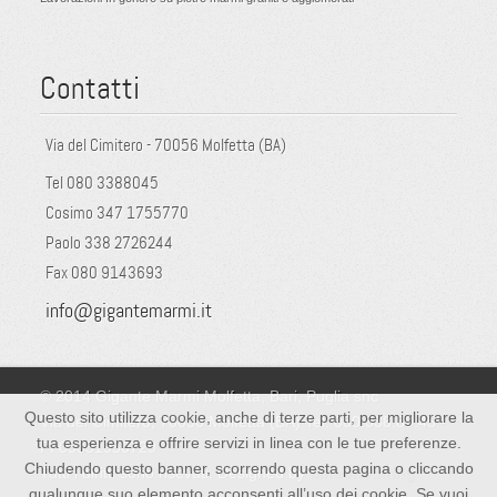
Contatti
Via del Cimitero - 70056 Molfetta (BA)
Tel 080 3388045
Cosimo 347 1755770
Paolo 338 2726244
Fax 080 9143693
info@gigantemarmi.it
© 2014 Gigante Marmi Molfetta, Bari, Puglia snc
Questo sito utilizza cookie, anche di terze parti, per migliorare la
Via del Cimitero, 70056 Molfetta (BA) Tel: 080.338.80.45 -
tua esperienza e offrire servizi in linea con le tue preferenze.
PI 05351950729
Chiudendo questo banner, scorrendo questa pagina o cliccando
Tutti i diritti sono risevati. Designed by
Mitconsulting
qualunque suo elemento acconsenti all’uso dei cookie. Se vuoi