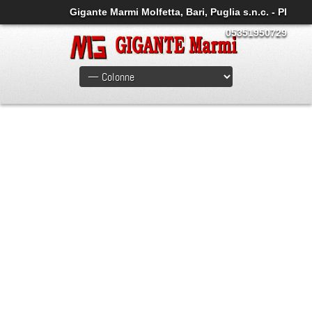
Gigante Marmi Molfetta, Bari, Puglia s.n.c. - PI
05351950729