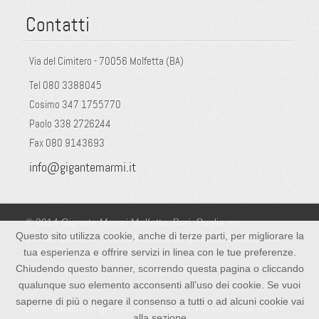
Contatti
Via del Cimitero - 70056 Molfetta (BA)
Tel 080 3388045
Cosimo 347 1755770
Paolo 338 2726244
Fax 080 9143693
info@gigantemarmi.it
© 2014 Gigante Marmi Molfetta, Bari, Puglia snc
Questo sito utilizza cookie, anche di terze parti, per migliorare la
Via del Cimitero, 70056 Molfetta (BA) Tel: 080.338.80.45 -
tua esperienza e offrire servizi in linea con le tue preferenze.
PI 05351950729
Chiudendo questo banner, scorrendo questa pagina o cliccando
Tutti i diritti sono risevati. Designed by
Mitconsulting
qualunque suo elemento acconsenti all’uso dei cookie. Se vuoi
saperne di più o negare il consenso a tutti o ad alcuni cookie vai
Error: unable to get links from server. Please make sure
alla sezione