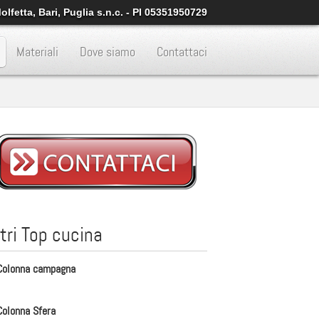
lfetta, Bari, Puglia s.n.c. - PI 05351950729
Materiali
Dove siamo
Contattaci
ltri Top cucina
Colonna campagna
Colonna Sfera