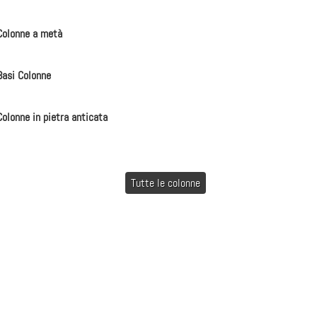
Colonne a metà
Basi Colonne
Colonne in pietra anticata
Tutte le colonne