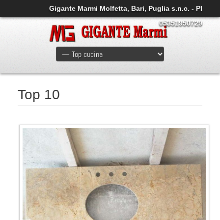
Gigante Marmi Molfetta, Bari, Puglia s.n.c. - PI
05351950729
Top 10