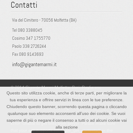
Contatti
Via del Cimitero - 70056 Molfetta (BA)
Tel 080 3388045
Cosimo 347 1755770
Paolo 338 2726244
Fax 080 9143693
info@gigantemarmi.it
© 2014 Gigante Marmi Molfetta, Bari, Puglia snc
Questo sito utilizza cookie, anche di terze parti, per migliorare la
Via del Cimitero, 70056 Molfetta (BA) Tel: 080.338.80.45 -
tua esperienza e offrire servizi in linea con le tue preferenze.
PI 05351950729
Chiudendo questo banner, scorrendo questa pagina o cliccando
Tutti i diritti sono risevati. Designed by
Mitconsulting
qualunque suo elemento acconsenti all’uso dei cookie. Se vuoi
saperne di più o negare il consenso a tutti o ad alcuni cookie vai
Error: unable to get links from server. Please make sure
alla sezione
that your site supports either file_get_contents() or the