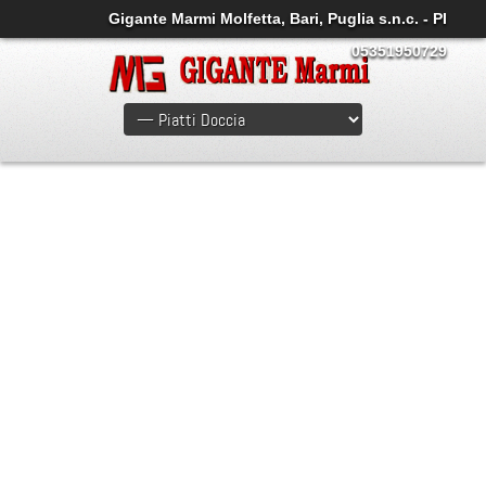
Gigante Marmi Molfetta, Bari, Puglia s.n.c. - PI
05351950729