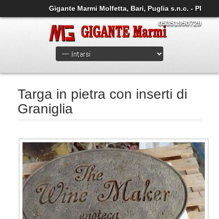
Gigante Marmi Molfetta, Bari, Puglia s.n.c. - PI
05351950729
Targa in pietra con inserti di
Graniglia