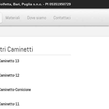
lfetta, Bari, Puglia s.n.c. - PI 05351950729
Materiali
Dove siamo
Contattaci
ltri Caminetti
Caminetto 13
Caminetto-12
Caminetto-Cornicione
Caminetto-11