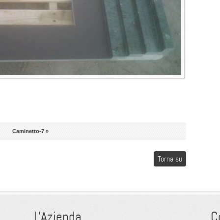
5
Caminetto-7 »
Torna su
L'Azienda
C