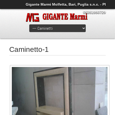
Gigante Marmi Molfetta, Bari, Puglia s.n.c. - PI
05351950729
Caminetto-1