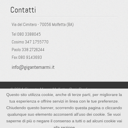
Contatti
Via del Cimitero - 70056 Molfetta (BA)
Tel 080 3388045
Cosimo 347 1755770
Paolo 338 2726244
Fax 080 9143693
info@gigantemarmi.it
© 2014 Gigante Marmi Molfetta, Bari, Puglia snc
Questo sito utilizza cookie, anche di terze parti, per migliorare la
Via del Cimitero, 70056 Molfetta (BA) Tel: 080.338.80.45 -
tua esperienza e offrire servizi in linea con le tue preferenze.
PI 05351950729
Chiudendo questo banner, scorrendo questa pagina o cliccando
Tutti i diritti sono risevati. Designed by
Mitconsulting
qualunque suo elemento acconsenti all’uso dei cookie. Se vuoi
saperne di più o negare il consenso a tutti o ad alcuni cookie vai
Error: unable to get links from server. Please make sure
alla sezione