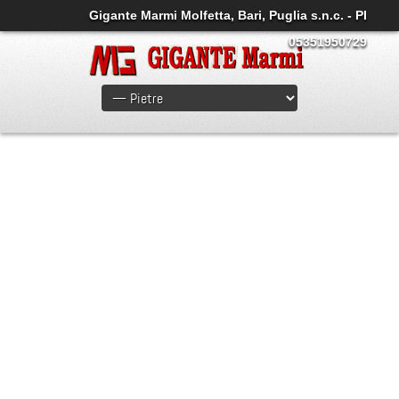
Gigante Marmi Molfetta, Bari, Puglia s.n.c. - PI
05351950729