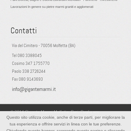
Lavorazioni In genere su pietre marmi graniti e agglomerati
Contatti
Via del Cimitero - 70056 Molfetta (BA)
Tel 080 3388045
Cosimo 347 1755770
Paolo 338 2726244
Fax 080 9143693
info@gigantemarmi.it
© 2014 Gigante Marmi Molfetta, Bari, Puglia snc
Questo sito utilizza cookie, anche di terze parti, per migliorare la
Via del Cimitero, 70056 Molfetta (BA) Tel: 080.338.80.45 -
tua esperienza e offrire servizi in linea con le tue preferenze.
PI 05351950729
Chiudendo questo banner, scorrendo questa pagina o cliccando