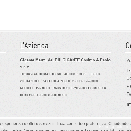
L'Azienda
C
Vi
Gigante Marmi dei F.lli GIGANTE Cosimo & Paolo
s.n.c.
Te
Tornitura-Scolpitura in basso e altorilievo Intarsi - Targhe -
C
Arredamento - Piani Doccia, Bagno e Cucina Lavandini
Pa
Monolitici - Pavimenti - Rivestimenti Lavorazioni In genere su
F
pietre marmi graniti e agglomerati
i
 tua esperienza e offrire servizi in linea con le tue preferenze. Chiud
snc
Error: unable to 
 dei cookie. Se vuoi saperne di più o negare il consenso a tutti o ad al