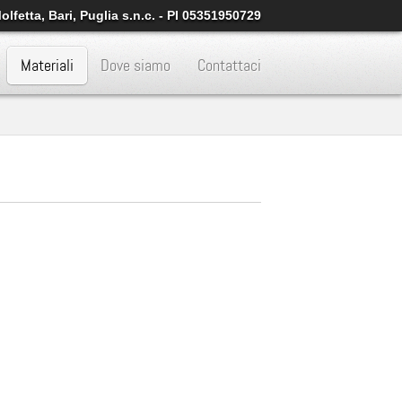
lfetta, Bari, Puglia s.n.c. - PI 05351950729
Materiali
Dove siamo
Contattaci