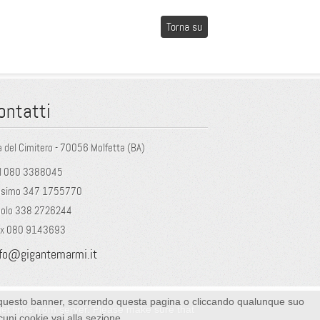
Torna su
ontatti
a del Cimitero - 70056 Molfetta (BA)
l 080 3388045
osimo 347 1755770
olo 338 2726244
ax 080 9143693
nfo@gigantemarmi.it
endo questo banner, scorrendo questa pagina o cliccando qualunque suo
get links from server. Please make sure that
cuni cookie vai alla sezione