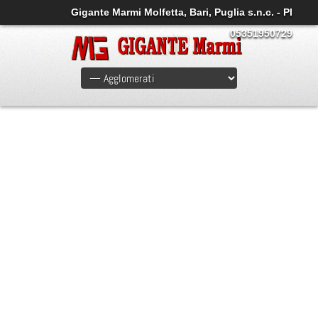
Gigante Marmi Molfetta, Bari, Puglia s.n.c. - PI
05351950729